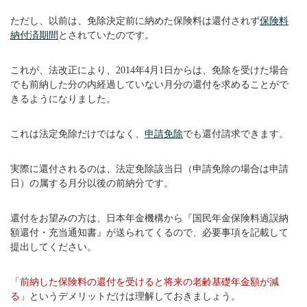
ただし、以前は、免除決定前に納めた保険料は還付されず
保険料
納付済期間
とされていたのです。
これが、法改正により、2014年4月1日からは、免除を受けた場合
でも前納した分の内経過していない月分の還付を求めることがで
きるようになりました。
これは法定免除だけではなく、
申請免除
でも還付請求できます。
実際に還付されるのは、法定免除該当日（申請免除の場合は申請
日）の属する月分以後の前納分です。
還付をお望みの方は、日本年金機構から『国民年金保険料過誤納
額還付・充当通知書』が送られてくるので、必要事項を記載して
提出してください。
「前納した保険料の還付を受けると将来の老齢基礎年金額が減
る」
というデメリットだけは理解しておきましょう。