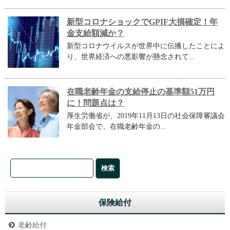
新型コロナショックでGPIF大損確定！年
金支給額減か？
新型コロナウイルスが世界中に伝播したことによ
り、世界経済への悪影響が懸念されて...
在職老齢年金の支給停止の基準額51万円
に！問題点は？
厚生労働省が、2019年11月13日の社会保障審議会
年金部会で、在職老齢年金の...
保険給付
老齢給付