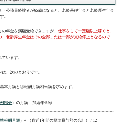
者・公務員経験者が65歳になると、老齢基礎年金と老齢厚生年金
ます。
方の年金を満額受給できますが、
仕事をして一定額以上稼ぐと、
の、老齢厚生年金はその全部または一部が支給停止となるので
れています。
かは、次のとおりです。
基本月額と総報酬月額相当額を求めます。
例部分
）の月額 – 加給年金額
準報酬月額
）+ （直近1年間の標準賞与額の合計） / 12