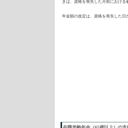
きは、資格を喪失した月前における
年金額の改定は、資格を喪失した日
在職老齢年金（65歳以上）の