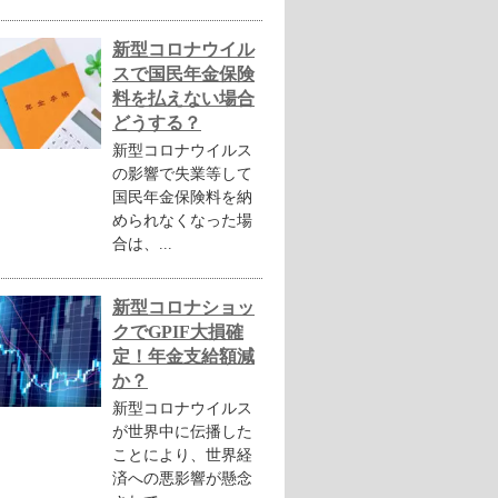
新型コロナウイル
スで国民年金保険
料を払えない場合
どうする？
新型コロナウイルス
の影響で失業等して
国民年金保険料を納
められなくなった場
合は、...
新型コロナショッ
クでGPIF大損確
定！年金支給額減
か？
新型コロナウイルス
が世界中に伝播した
ことにより、世界経
済への悪影響が懸念