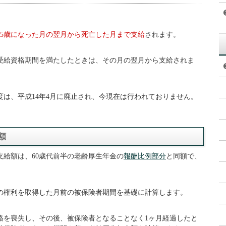
65歳になった月の翌月から死亡した月まで支給
されます。
の受給資格期間を満たしたときは、その月の翌月から支給されま
は、平成14年4月に廃止され、今現在は行われておりません。
額
支給額は、60歳代前半の老齢厚生年金の
報酬比例部分
と同額で、
の権利を取得した月前の被保険者期間を基礎に計算します。
格を喪失し、その後、被保険者となることなく1ヶ月経過したと