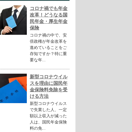
コロナ禍でも年金
改革！どうなる国
民年金・厚生年金
保険
コロナ禍の中で、安
倍政権が年金改革を
進めていることをご
存知ですか？特に重
要な年...
新型コロナウイル
スを理由に国民年
金保険料免除を受
ける方法
新型コロナウイルス
で失業した人、一定
額以上収入が減った
人は、国民年金保険
料の免...