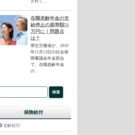
されて...
在職老齢年金の支
給停止の基準額51
万円に！問題点
は？
厚生労働省が、2019
年11月13日の社会保
障審議会年金部会
で、在職老齢年金
の...
保険給付
老齢給付