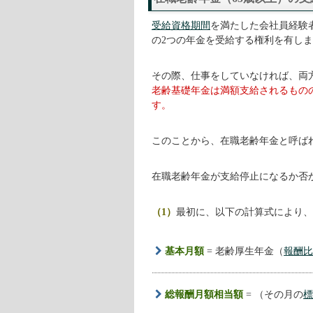
受給資格期間
を満たした会社員経験
の2つの年金を受給する権利を有し
その際、仕事をしていなければ、両
老齢基礎年金は満額支給されるもの
す。
このことから、在職老齢年金と呼ば
在職老齢年金が支給停止になるか否
（1）
最初に、以下の計算式により、
基本月額
= 老齢厚生年金（
報酬比
総報酬月額相当額
= （その月の
標