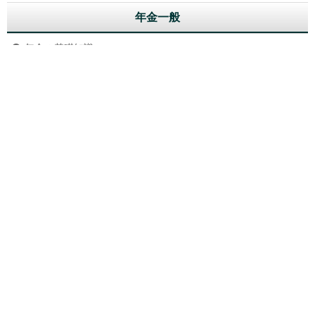
年金一般
年金の基礎知識
年金ニュース
年金相談
年金相談
年金の基礎知識Q&A
老齢年金Q&A
障害年金Q&A
遺族年金Q&A
付加年金Q&A