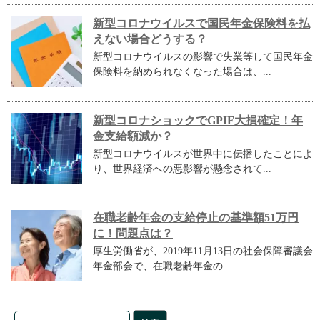
新型コロナウイルスで国民年金保険料を払
えない場合どうする？
新型コロナウイルスの影響で失業等して国民年金
保険料を納められなくなった場合は、...
新型コロナショックでGPIF大損確定！年
金支給額減か？
新型コロナウイルスが世界中に伝播したことによ
り、世界経済への悪影響が懸念されて...
在職老齢年金の支給停止の基準額51万円
に！問題点は？
厚生労働省が、2019年11月13日の社会保障審議会
年金部会で、在職老齢年金の...